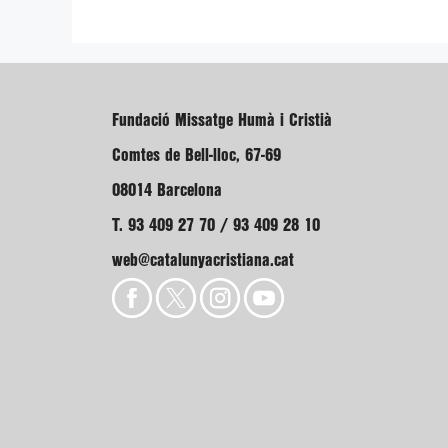
Fundació Missatge Humà i Cristià
Comtes de Bell-lloc, 67-69
08014 Barcelona
T. 93 409 27 70 / 93 409 28 10
web@catalunyacristiana.cat