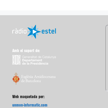
Amb el suport de:
Web maquetada per:
unmon-informatic.com