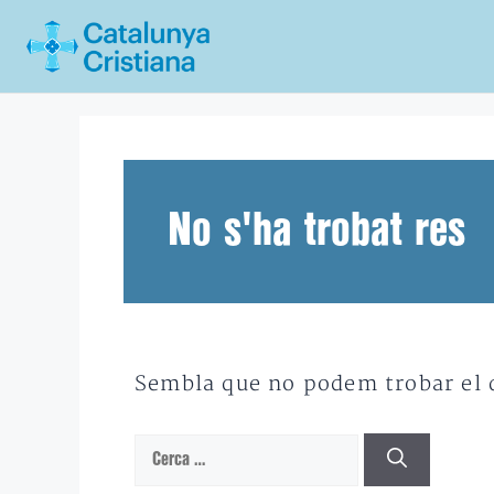
Vés
al
contingut
No s'ha trobat res
Sembla que no podem trobar el qu
Cerca: