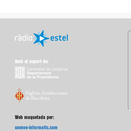
Amb el suport de:
Web maquetada per:
unmon-informatic.com