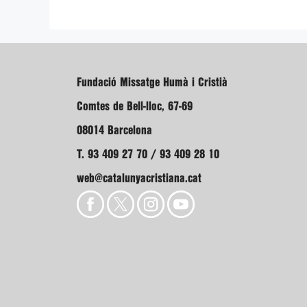
Fundació Missatge Humà i Cristià
Comtes de Bell-lloc, 67-69
08014 Barcelona
T. 93 409 27 70 / 93 409 28 10
web@catalunyacristiana.cat