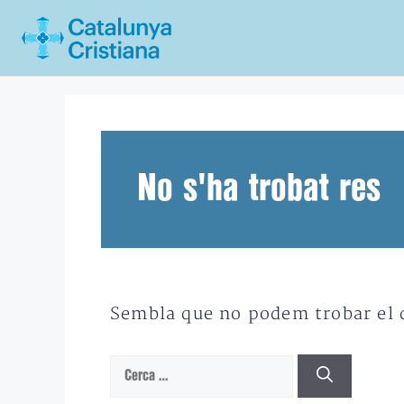
Vés
al
contingut
No s'ha trobat res
Sembla que no podem trobar el qu
Cerca: