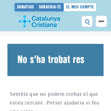
DONATIUS
SUBSCRIU-TE
EL MEU COMPTE
Vés
al
contingut
No s'ha trobat res
Sembla que no podem trobar el que
esteu cercant. Potser ajudaria si feu