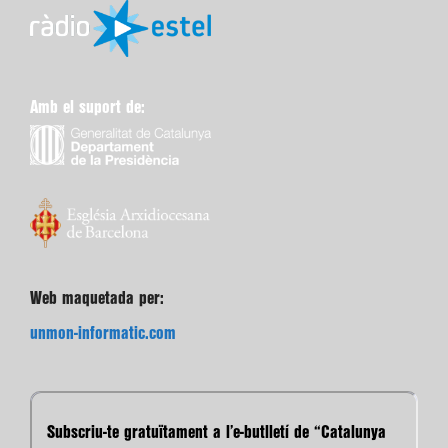
Amb el suport de:
Web maquetada per:
unmon-informatic.com
Subscriu-te gratuïtament a l’e-butlletí de “Catalunya