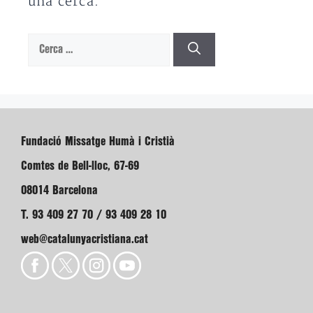
una cerca.
Cerca:
Fundació Missatge Humà i Cristià
Comtes de Bell-lloc, 67-69
08014 Barcelona
T. 93 409 27 70 / 93 409 28 10
web@catalunyacristiana.cat