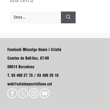
una cerca.
Cerca:
Fundació Missatge Humà i Cristià
Comtes de Bell-lloc, 67-69
08014 Barcelona
T. 93 409 27 70 / 93 409 28 10
web@catalunyacristiana.cat