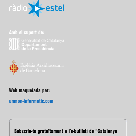
Amb el suport de:
Web maquetada per:
unmon-informatic.com
Subscriu-te gratuïtament a l’e-butlletí de “Catalunya