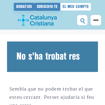
DONATIUS
SUBSCRIU-TE
EL MEU COMPTE
Vés
al
contingut
No s'ha trobat res
Sembla que no podem trobar el que
esteu cercant. Potser ajudaria si feu