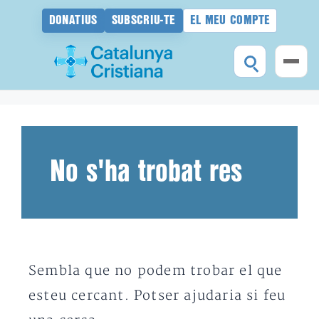
DONATIUS
SUBSCRIU-TE
EL MEU COMPTE
Vés
al
contingut
No s'ha trobat res
Sembla que no podem trobar el que
esteu cercant. Potser ajudaria si feu