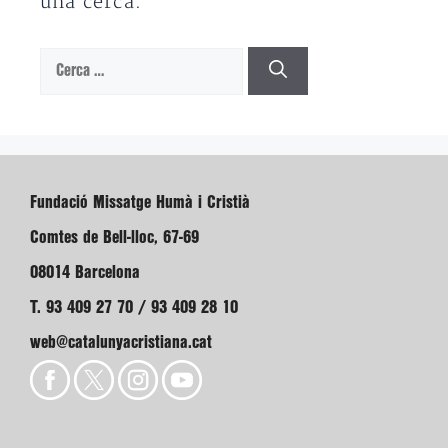
una cerca.
Cerca:
Fundació Missatge Humà i Cristià
Comtes de Bell-lloc, 67-69
08014 Barcelona
T. 93 409 27 70 / 93 409 28 10
web@catalunyacristiana.cat