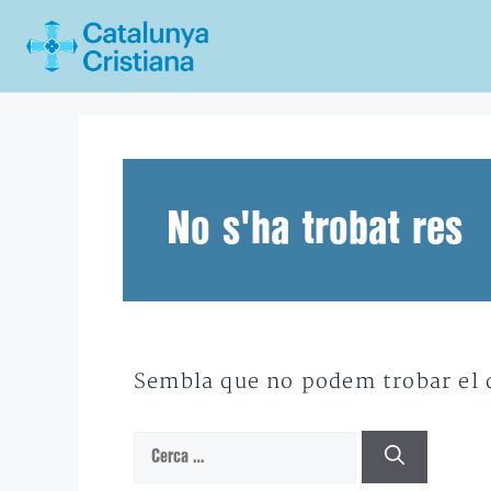
Vés
al
contingut
No s'ha trobat res
Sembla que no podem trobar el qu
Cerca: