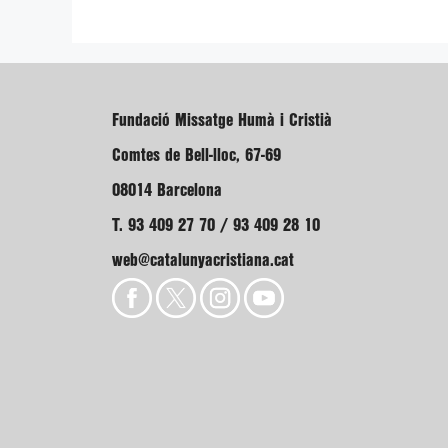
Fundació Missatge Humà i Cristià
Comtes de Bell-lloc, 67-69
08014 Barcelona
T. 93 409 27 70 / 93 409 28 10
web@catalunyacristiana.cat