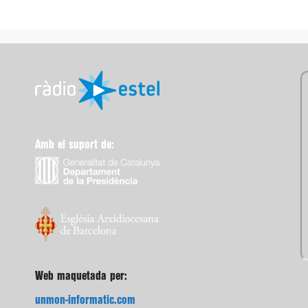
Amb el suport de:
Web maquetada per:
unmon-informatic.com