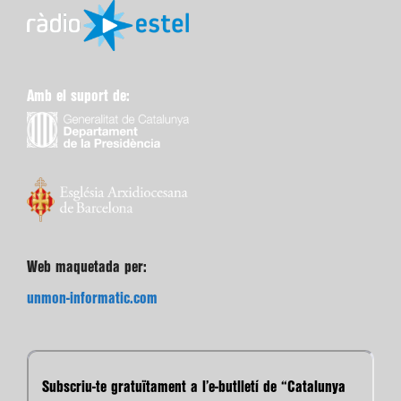
Amb el suport de:
Web maquetada per:
unmon-informatic.com
Subscriu-te gratuïtament a l’e-butlletí de “Catalunya