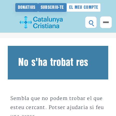
DONATIUS
SUBSCRIU-TE
EL MEU COMPTE
Vés
al
contingut
No s'ha trobat res
Sembla que no podem trobar el que
esteu cercant. Potser ajudaria si feu