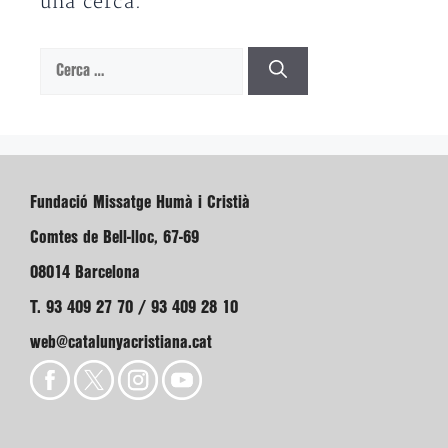
una cerca.
Cerca:
Fundació Missatge Humà i Cristià
Comtes de Bell-lloc, 67-69
08014 Barcelona
T. 93 409 27 70 / 93 409 28 10
web@catalunyacristiana.cat