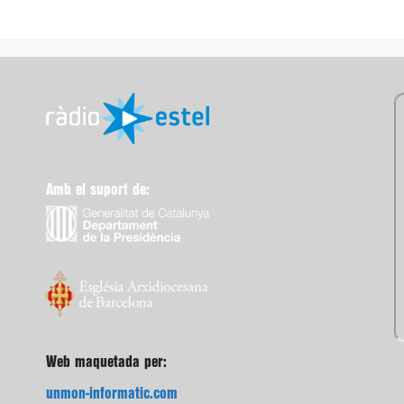
Amb el suport de:
Web maquetada per:
unmon-informatic.com