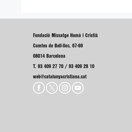
Fundació Missatge Humà i Cristià
Comtes de Bell-lloc, 67-69
08014 Barcelona
T. 93 409 27 70 / 93 409 28 10
web@catalunyacristiana.cat