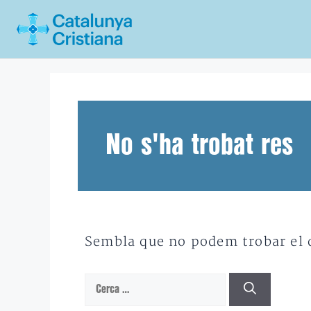
Vés
al
contingut
No s'ha trobat res
Sembla que no podem trobar el qu
Cerca: