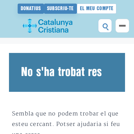
DONATIUS
SUBSCRIU-TE
EL MEU COMPTE
Vés
al
contingut
No s'ha trobat res
Sembla que no podem trobar el que
esteu cercant. Potser ajudaria si feu