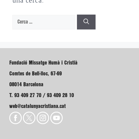
una cerca.
Cerca:
Fundació Missatge Humà i Cristià
Comtes de Bell-lloc, 67-69
08014 Barcelona
T. 93 409 27 70 / 93 409 28 10
web@catalunyacristiana.cat