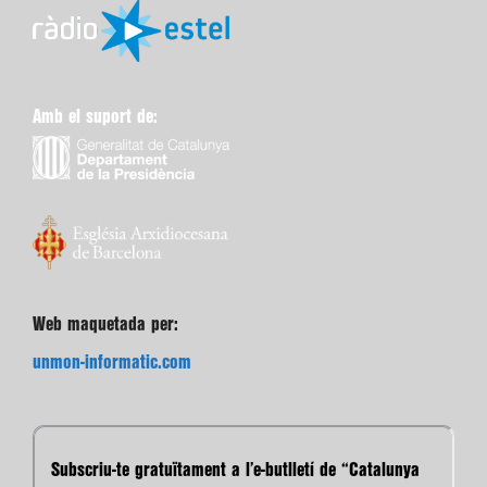
Amb el suport de:
Web maquetada per:
unmon-informatic.com
Subscriu-te gratuïtament a l’e-butlletí de “Catalunya