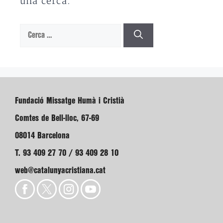
una cerca.
Cerca:
Fundació Missatge Humà i Cristià
Comtes de Bell-lloc, 67-69
08014 Barcelona
T. 93 409 27 70 / 93 409 28 10
web@catalunyacristiana.cat