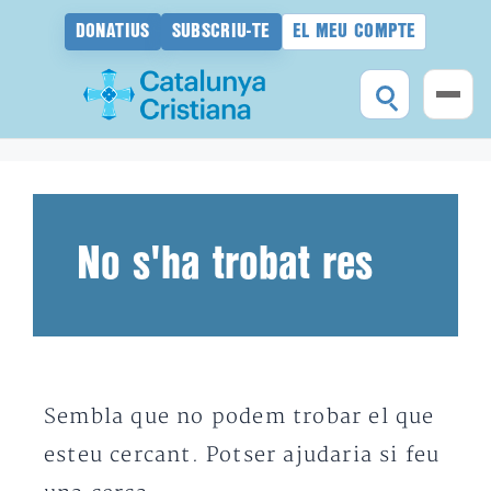
DONATIUS
SUBSCRIU-TE
EL MEU COMPTE
Vés
al
contingut
No s'ha trobat res
Sembla que no podem trobar el que
esteu cercant. Potser ajudaria si feu