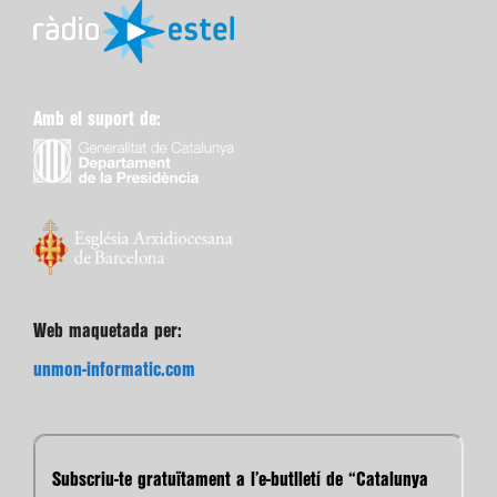
Amb el suport de:
Web maquetada per:
unmon-informatic.com
Subscriu-te gratuïtament a l’e-butlletí de “Catalunya