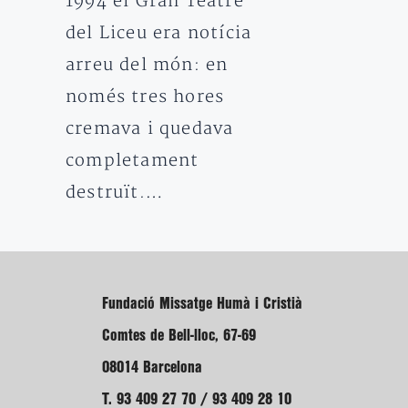
1994 el Gran Teatre
del Liceu era notícia
arreu del món: en
només tres hores
cremava i quedava
completament
destruït.…
Fundació Missatge Humà i Cristià
Comtes de Bell-lloc, 67-69
08014 Barcelona
T. 93 409 27 70 / 93 409 28 10