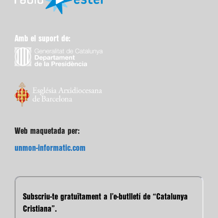
Amb el suport de:
Web maquetada per:
unmon-informatic.com
Subscriu-te gratuïtament a l’e-butlletí de “Catalunya
Cristiana”.