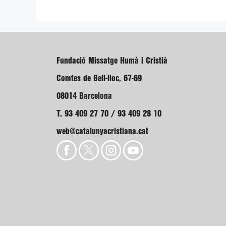
Fundació Missatge Humà i Cristià
Comtes de Bell-lloc, 67-69
08014 Barcelona
T. 93 409 27 70 / 93 409 28 10
web@catalunyacristiana.cat