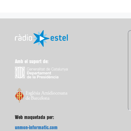
Amb el suport de:
Web maquetada per:
unmon-informatic.com