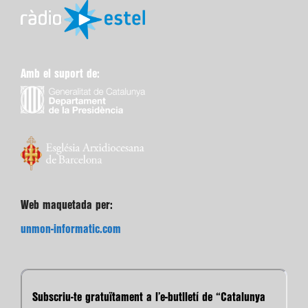
Amb el suport de:
Web maquetada per:
unmon-informatic.com
Subscriu-te gratuïtament a l’e-butlletí de “Catalunya