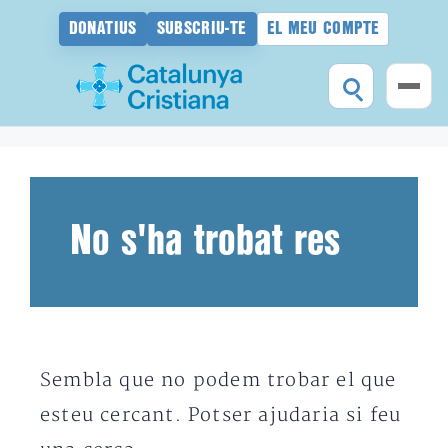
DONATIUS
SUBSCRIU-TE
EL MEU COMPTE
Vés
al
contingut
No s'ha trobat res
Sembla que no podem trobar el que
esteu cercant. Potser ajudaria si feu