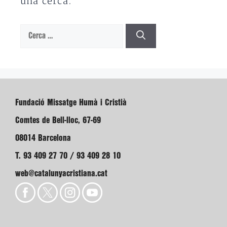
una cerca.
Cerca:
Fundació Missatge Humà i Cristià
Comtes de Bell-lloc, 67-69
08014 Barcelona
T. 93 409 27 70 / 93 409 28 10
web@catalunyacristiana.cat