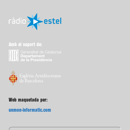
Amb el suport de:
Web maquetada per:
unmon-informatic.com