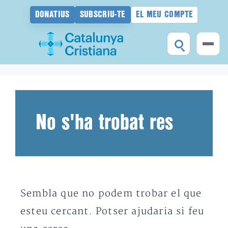
DONATIUS
SUBSCRIU-TE
EL MEU COMPTE
Vés
al
contingut
No s'ha trobat res
Sembla que no podem trobar el que
esteu cercant. Potser ajudaria si feu