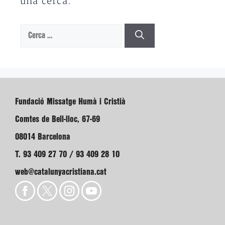
una cerca.
Cerca:
Fundació Missatge Humà i Cristià
Comtes de Bell-lloc, 67-69
08014 Barcelona
T. 93 409 27 70 / 93 409 28 10
web@catalunyacristiana.cat