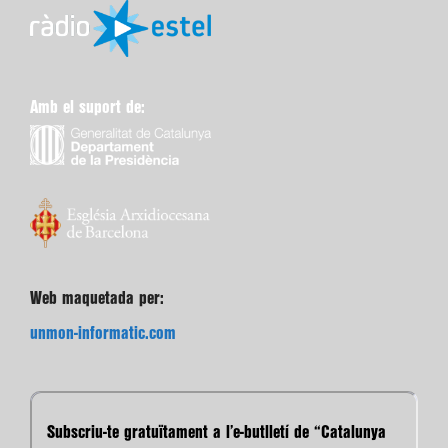
Amb el suport de:
Web maquetada per:
unmon-informatic.com
Subscriu-te gratuïtament a l’e-butlletí de “Catalunya