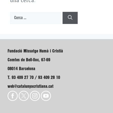
una cerca.
Cerca:
Fundació Missatge Humà i Cristià
Comtes de Bell-lloc, 67-69
08014 Barcelona
T. 93 409 27 70 / 93 409 28 10
web@catalunyacristiana.cat