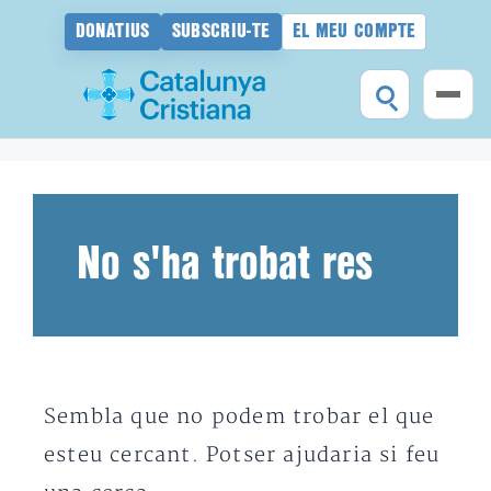
DONATIUS
SUBSCRIU-TE
EL MEU COMPTE
Vés
al
contingut
No s'ha trobat res
Sembla que no podem trobar el que
esteu cercant. Potser ajudaria si feu