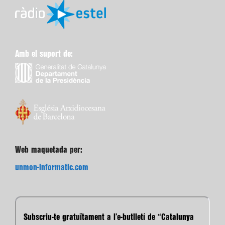
Amb el suport de:
Web maquetada per:
unmon-informatic.com
Subscriu-te gratuïtament a l’e-butlletí de “Catalunya