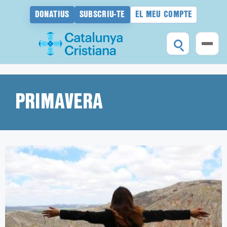
DONATIUS
SUBSCRIU-TE
EL MEU COMPTE
Vés
al
contingut
PRIMAVERA