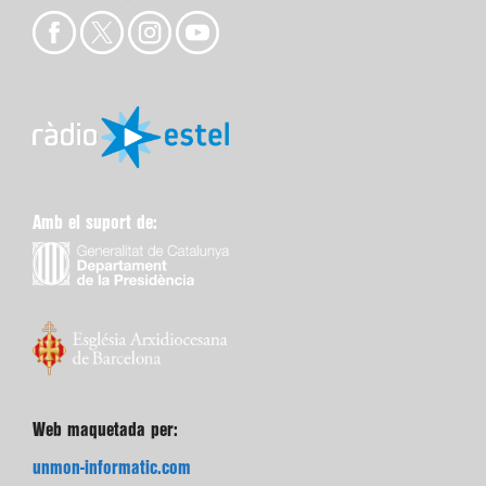
Amb el suport de:
Web maquetada per:
unmon-informatic.com