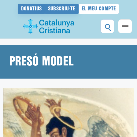
DONATIUS
SUBSCRIU-TE
EL MEU COMPTE
Vés
al
contingut
PRESÓ MODEL