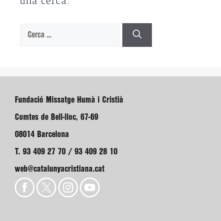
una cerca.
Cerca:
Fundació Missatge Humà i Cristià
Comtes de Bell-lloc, 67-69
08014 Barcelona
T. 93 409 27 70 / 93 409 28 10
web@catalunyacristiana.cat