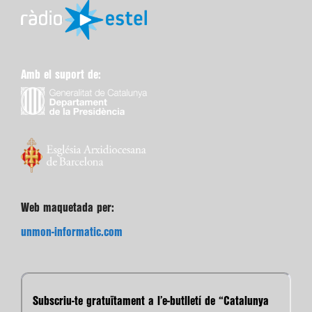
Amb el suport de:
Web maquetada per:
unmon-informatic.com
Subscriu-te gratuïtament a l’e-butlletí de “Catalunya