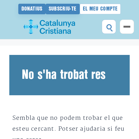
DONATIUS
SUBSCRIU-TE
EL MEU COMPTE
Vés
al
contingut
No s'ha trobat res
Sembla que no podem trobar el que
esteu cercant. Potser ajudaria si feu