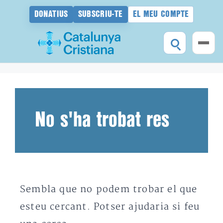
DONATIUS
SUBSCRIU-TE
EL MEU COMPTE
Vés
al
contingut
No s'ha trobat res
Sembla que no podem trobar el que
esteu cercant. Potser ajudaria si feu