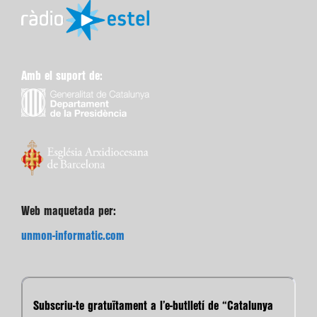
Amb el suport de:
Web maquetada per:
unmon-informatic.com
Subscriu-te gratuïtament a l’e-butlletí de “Catalunya