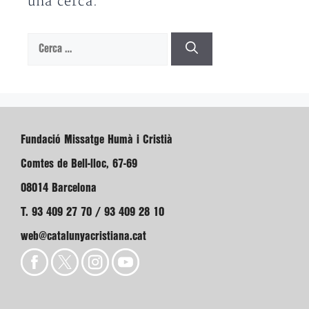
una cerca.
Cerca:
Fundació Missatge Humà i Cristià
Comtes de Bell-lloc, 67-69
08014 Barcelona
T. 93 409 27 70 / 93 409 28 10
web@catalunyacristiana.cat