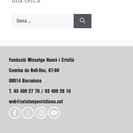
una cerca.
Cerca:
Fundació Missatge Humà i Cristià
Comtes de Bell-lloc, 67-69
08014 Barcelona
T. 93 409 27 70 / 93 409 28 10
web@catalunyacristiana.cat