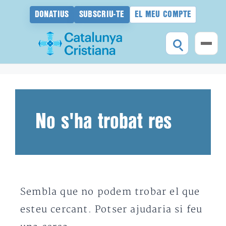
DONATIUS
SUBSCRIU-TE
EL MEU COMPTE
Vés
al
contingut
No s'ha trobat res
Sembla que no podem trobar el que
esteu cercant. Potser ajudaria si feu