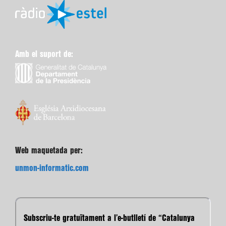
Amb el suport de:
Web maquetada per:
unmon-informatic.com
Subscriu-te gratuïtament a l’e-butlletí de “Catalunya