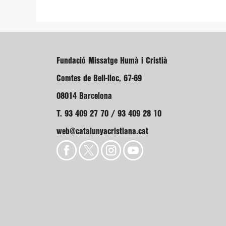
Fundació Missatge Humà i Cristià
Comtes de Bell-lloc, 67-69
08014 Barcelona
T. 93 409 27 70 / 93 409 28 10
web@catalunyacristiana.cat