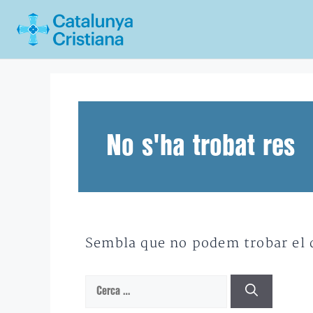
Vés
al
contingut
No s'ha trobat res
Sembla que no podem trobar el qu
Cerca: