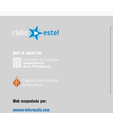
Amb el suport de:
Web maquetada per:
unmon-informatic.com