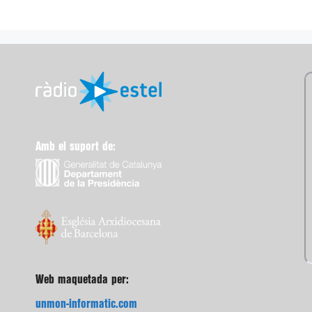
Amb el suport de:
Web maquetada per:
unmon-informatic.com