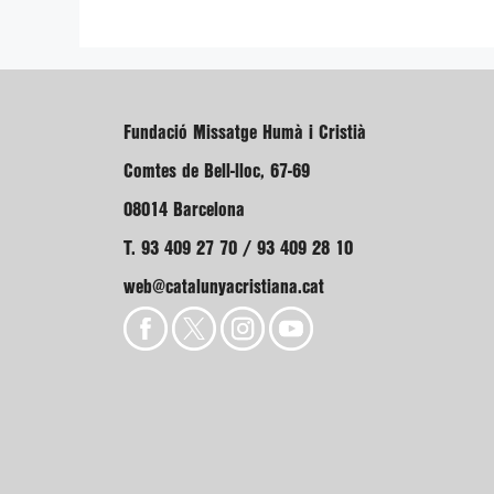
Fundació Missatge Humà i Cristià
Comtes de Bell-lloc, 67-69
08014 Barcelona
T. 93 409 27 70 / 93 409 28 10
web@catalunyacristiana.cat