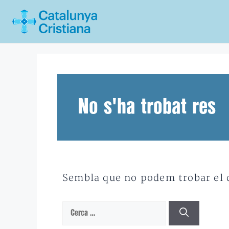
Vés
al
contingut
No s'ha trobat res
Sembla que no podem trobar el qu
Cerca: