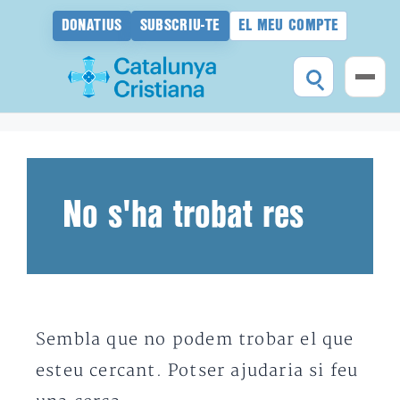
DONATIUS
SUBSCRIU-TE
EL MEU COMPTE
Vés
al
contingut
No s'ha trobat res
Sembla que no podem trobar el que
esteu cercant. Potser ajudaria si feu