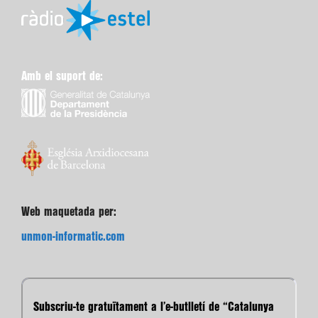
Amb el suport de:
Web maquetada per:
unmon-informatic.com
Subscriu-te gratuïtament a l’e-butlletí de “Catalunya