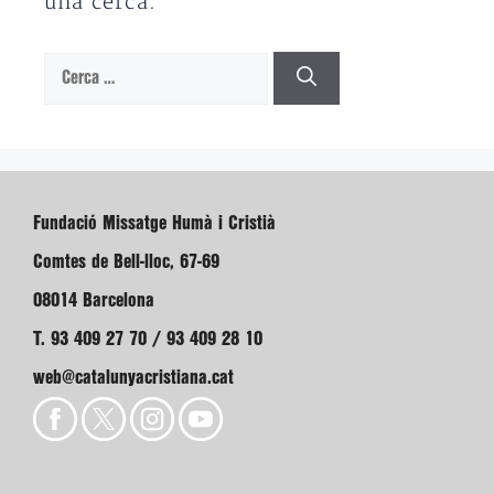
una cerca.
Cerca:
Fundació Missatge Humà i Cristià
Comtes de Bell-lloc, 67-69
08014 Barcelona
T. 93 409 27 70 / 93 409 28 10
web@catalunyacristiana.cat