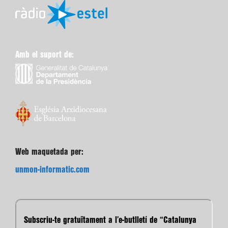
Amb el suport de:
Web maquetada per:
unmon-informatic.com
Subscriu-te gratuïtament a l’e-butlletí de “Catalunya