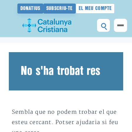
DONATIUS
SUBSCRIU-TE
EL MEU COMPTE
Vés
al
contingut
No s'ha trobat res
Sembla que no podem trobar el que
esteu cercant. Potser ajudaria si feu