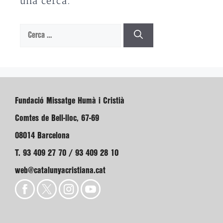
una cerca.
Cerca:
Fundació Missatge Humà i Cristià
Comtes de Bell-lloc, 67-69
08014 Barcelona
T. 93 409 27 70 / 93 409 28 10
web@catalunyacristiana.cat