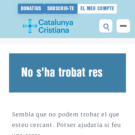
DONATIUS
SUBSCRIU-TE
EL MEU COMPTE
Vés
al
contingut
No s'ha trobat res
Sembla que no podem trobar el que
esteu cercant. Potser ajudaria si feu