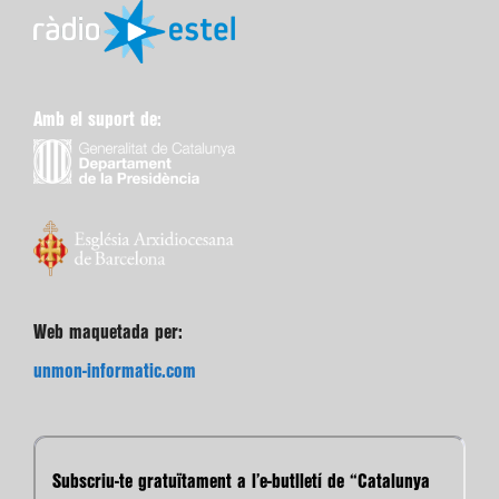
Amb el suport de:
Web maquetada per:
unmon-informatic.com
Subscriu-te gratuïtament a l’e-butlletí de “Catalunya