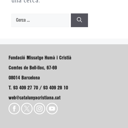
una cerca.
Cerca:
Fundació Missatge Humà i Cristià
Comtes de Bell-lloc, 67-69
08014 Barcelona
T. 93 409 27 70 / 93 409 28 10
web@catalunyacristiana.cat