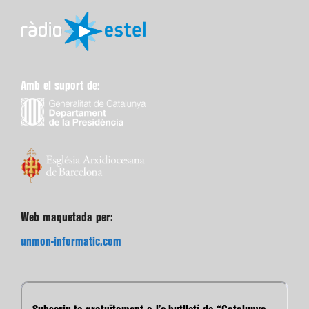
Amb el suport de:
Web maquetada per:
unmon-informatic.com