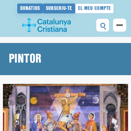
DONATIUS
SUBSCRIU-TE
EL MEU COMPTE
Vés
al
contingut
PINTOR