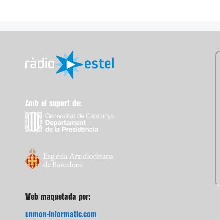
Amb el suport de:
Web maquetada per:
unmon-informatic.com