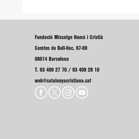
Fundació Missatge Humà i Cristià
Comtes de Bell-lloc, 67-69
08014 Barcelona
T. 93 409 27 70 / 93 409 28 10
web@catalunyacristiana.cat