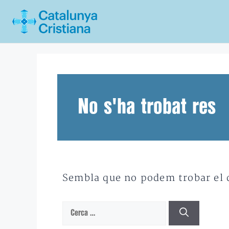
Vés
al
contingut
No s'ha trobat res
Sembla que no podem trobar el qu
Cerca: