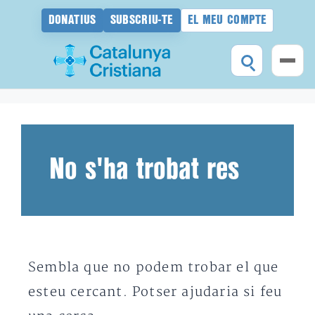
DONATIUS
SUBSCRIU-TE
EL MEU COMPTE
Vés
al
contingut
No s'ha trobat res
Sembla que no podem trobar el que
esteu cercant. Potser ajudaria si feu