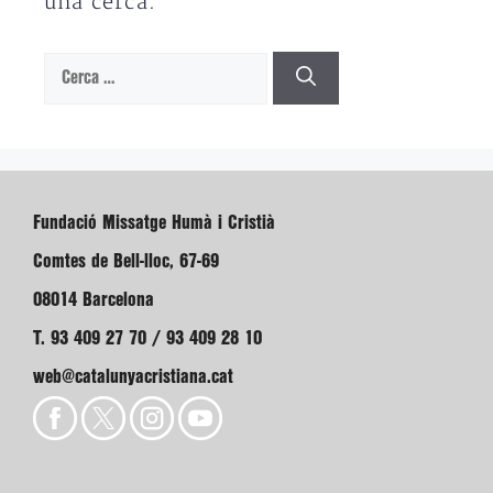
una cerca.
Cerca:
Fundació Missatge Humà i Cristià
Comtes de Bell-lloc, 67-69
08014 Barcelona
T. 93 409 27 70 / 93 409 28 10
web@catalunyacristiana.cat