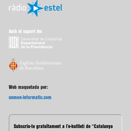
Amb el suport de:
Web maquetada per:
unmon-informatic.com
Subscriu-te gratuïtament a l’e-butlletí de “Catalunya