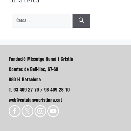
una cerca.
Cerca:
Fundació Missatge Humà i Cristià
Comtes de Bell-lloc, 67-69
08014 Barcelona
T. 93 409 27 70 / 93 409 28 10
web@catalunyacristiana.cat