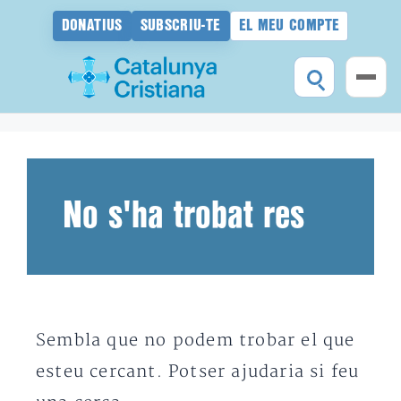
DONATIUS
SUBSCRIU-TE
EL MEU COMPTE
Vés
al
contingut
No s'ha trobat res
Sembla que no podem trobar el que
esteu cercant. Potser ajudaria si feu