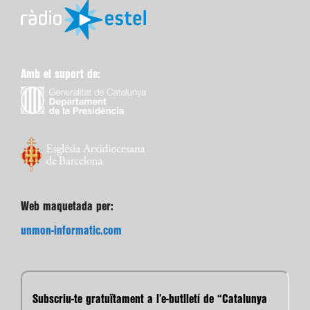
Amb el suport de:
Web maquetada per:
unmon-informatic.com
Subscriu-te gratuïtament a l’e-butlletí de “Catalunya