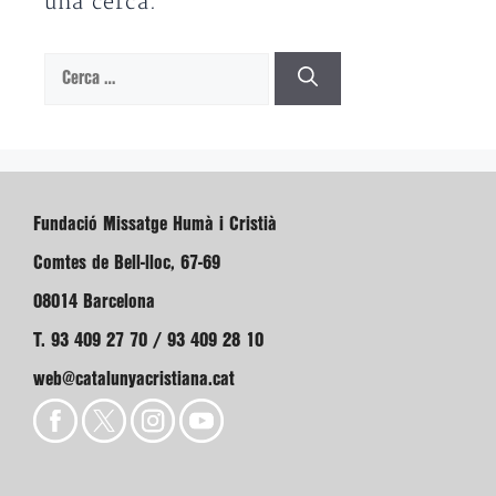
una cerca.
Cerca:
Fundació Missatge Humà i Cristià
Comtes de Bell-lloc, 67-69
08014 Barcelona
T. 93 409 27 70 / 93 409 28 10
web@catalunyacristiana.cat