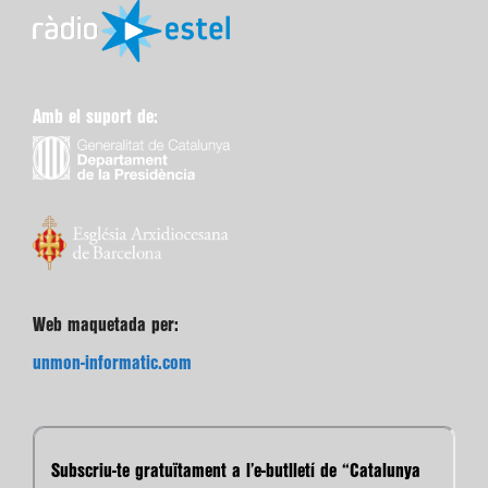
Amb el suport de:
Web maquetada per:
unmon-informatic.com
Subscriu-te gratuïtament a l’e-butlletí de “Catalunya