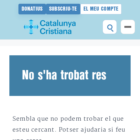
DONATIUS
SUBSCRIU-TE
EL MEU COMPTE
Vés
al
contingut
No s'ha trobat res
Sembla que no podem trobar el que
esteu cercant. Potser ajudaria si feu