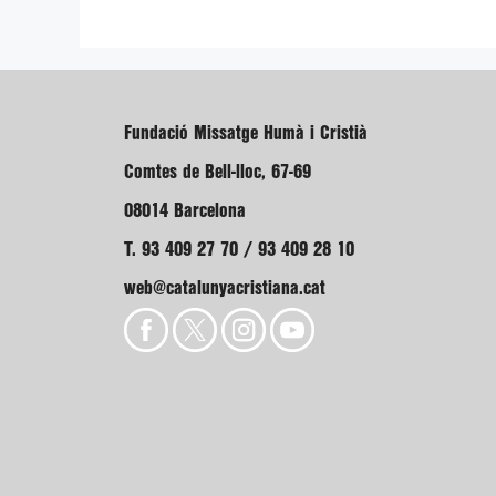
Fundació Missatge Humà i Cristià
Comtes de Bell-lloc, 67-69
08014 Barcelona
T. 93 409 27 70 / 93 409 28 10
web@catalunyacristiana.cat