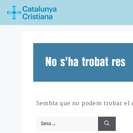
Vés
al
contingut
No s'ha trobat res
Sembla que no podem trobar el qu
Cerca: