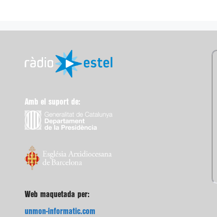
Amb el suport de:
Web maquetada per:
unmon-informatic.com