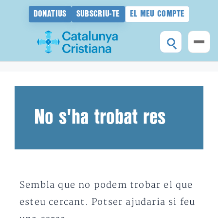
DONATIUS
SUBSCRIU-TE
EL MEU COMPTE
Vés
al
contingut
No s'ha trobat res
Sembla que no podem trobar el que
esteu cercant. Potser ajudaria si feu