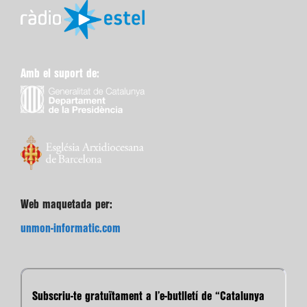
Amb el suport de:
Web maquetada per:
unmon-informatic.com
Subscriu-te gratuïtament a l’e-butlletí de “Catalunya