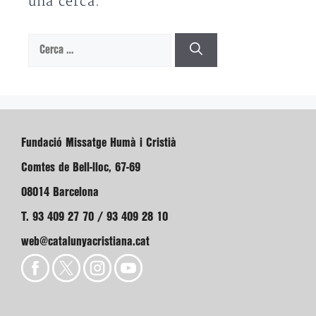
una cerca.
Cerca:
Fundació Missatge Humà i Cristià
Comtes de Bell-lloc, 67-69
08014 Barcelona
T. 93 409 27 70 / 93 409 28 10
web@catalunyacristiana.cat