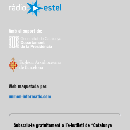
Amb el suport de:
Web maquetada per:
unmon-informatic.com
Subscriu-te gratuïtament a l’e-butlletí de “Catalunya