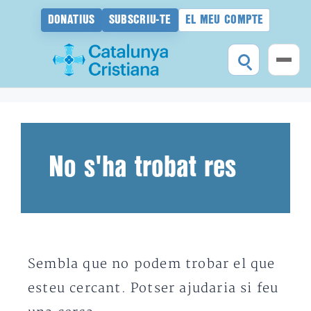
DONATIUS
SUBSCRIU-TE
EL MEU COMPTE
Vés
al
contingut
No s'ha trobat res
Sembla que no podem trobar el que
esteu cercant. Potser ajudaria si feu