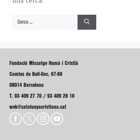
una cerca.
Cerca:
Fundació Missatge Humà i Cristià
Comtes de Bell-lloc, 67-69
08014 Barcelona
T. 93 409 27 70 / 93 409 28 10
web@catalunyacristiana.cat