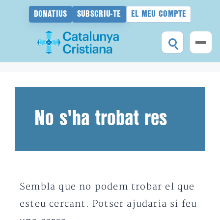
DONATIUS
SUBSCRIU-TE
EL MEU COMPTE
Vés
al
contingut
No s'ha trobat res
Sembla que no podem trobar el que
esteu cercant. Potser ajudaria si feu