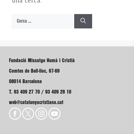
una cerca.
Cerca:
Fundació Missatge Humà i Cristià
Comtes de Bell-lloc, 67-69
08014 Barcelona
T. 93 409 27 70 / 93 409 28 10
web@catalunyacristiana.cat