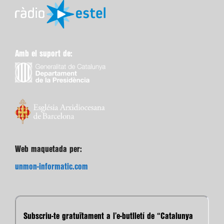
Amb el suport de:
Web maquetada per:
unmon-informatic.com
Subscriu-te gratuïtament a l’e-butlletí de “Catalunya