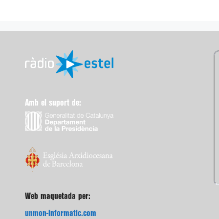
Amb el suport de:
Web maquetada per:
unmon-informatic.com