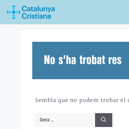
Vés
al
contingut
No s'ha trobat res
Sembla que no podem trobar el qu
Cerca: