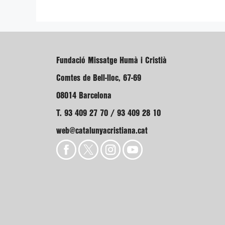
Fundació Missatge Humà i Cristià
Comtes de Bell-lloc, 67-69
08014 Barcelona
T. 93 409 27 70 / 93 409 28 10
web@catalunyacristiana.cat