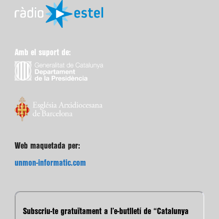
Amb el suport de:
Web maquetada per:
unmon-informatic.com
Subscriu-te gratuïtament a l’e-butlletí de “Catalunya