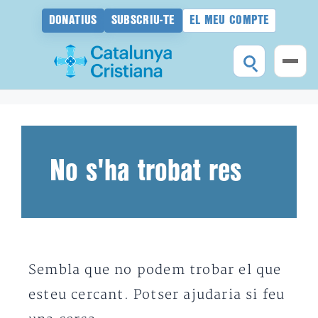
DONATIUS
SUBSCRIU-TE
EL MEU COMPTE
Vés
al
contingut
No s'ha trobat res
Sembla que no podem trobar el que
esteu cercant. Potser ajudaria si feu