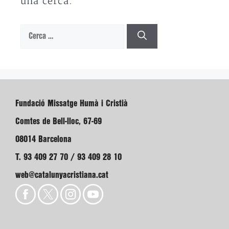
una cerca.
Cerca:
Fundació Missatge Humà i Cristià
Comtes de Bell-lloc, 67-69
08014 Barcelona
T. 93 409 27 70 / 93 409 28 10
web@catalunyacristiana.cat