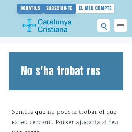
DONATIUS
SUBSCRIU-TE
EL MEU COMPTE
Vés
al
contingut
No s'ha trobat res
Sembla que no podem trobar el que
esteu cercant. Potser ajudaria si feu