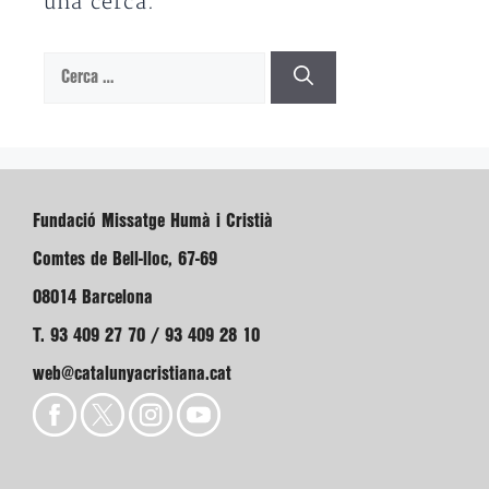
una cerca.
Cerca:
Fundació Missatge Humà i Cristià
Comtes de Bell-lloc, 67-69
08014 Barcelona
T. 93 409 27 70 / 93 409 28 10
web@catalunyacristiana.cat