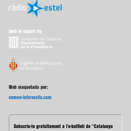
Amb el suport de:
Web maquetada per:
unmon-informatic.com
Subscriu-te gratuïtament a l’e-butlletí de “Catalunya