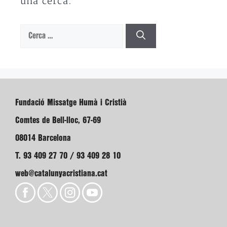
una cerca.
Cerca:
Fundació Missatge Humà i Cristià
Comtes de Bell-lloc, 67-69
08014 Barcelona
T. 93 409 27 70 / 93 409 28 10
web@catalunyacristiana.cat