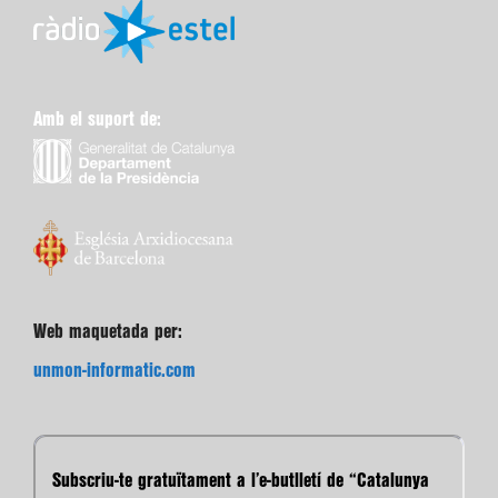
Amb el suport de:
Web maquetada per:
unmon-informatic.com
Subscriu-te gratuïtament a l’e-butlletí de “Catalunya