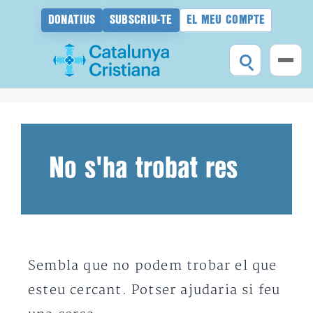
DONATIUS
SUBSCRIU-TE
EL MEU COMPTE
Vés
al
contingut
No s'ha trobat res
Sembla que no podem trobar el que
esteu cercant. Potser ajudaria si feu