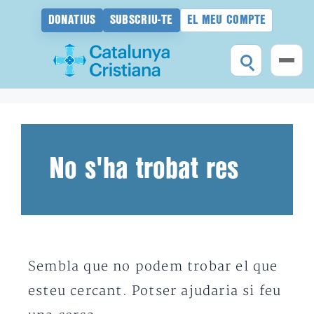
DONATIUS
SUBSCRIU-TE
EL MEU COMPTE
Vés
al
contingut
No s'ha trobat res
Sembla que no podem trobar el que
esteu cercant. Potser ajudaria si feu