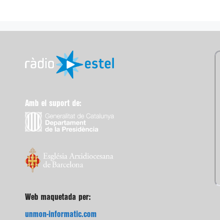
Amb el suport de:
Web maquetada per:
unmon-informatic.com