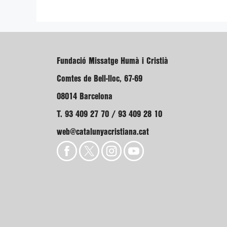
Fundació Missatge Humà i Cristià
Comtes de Bell-lloc, 67-69
08014 Barcelona
T. 93 409 27 70 / 93 409 28 10
web@catalunyacristiana.cat