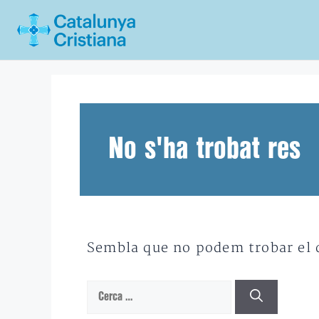
Vés
al
contingut
No s'ha trobat res
Sembla que no podem trobar el qu
Cerca: