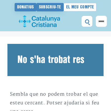
DONATIUS
SUBSCRIU-TE
EL MEU COMPTE
Vés
al
contingut
No s'ha trobat res
Sembla que no podem trobar el que
esteu cercant. Potser ajudaria si feu