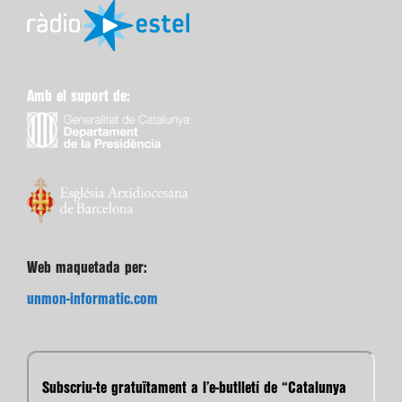
Amb el suport de:
Web maquetada per:
unmon-informatic.com
Subscriu-te gratuïtament a l’e-butlletí de “Catalunya