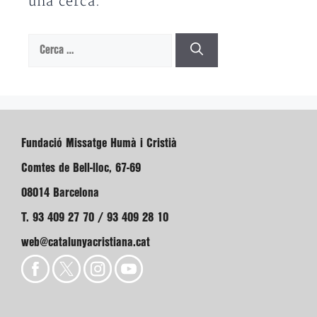
una cerca.
Cerca:
Fundació Missatge Humà i Cristià
Comtes de Bell-lloc, 67-69
08014 Barcelona
T. 93 409 27 70 / 93 409 28 10
web@catalunyacristiana.cat