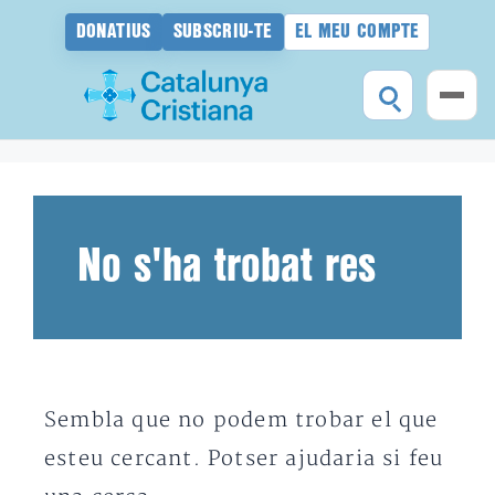
DONATIUS
SUBSCRIU-TE
EL MEU COMPTE
Vés
al
contingut
No s'ha trobat res
Sembla que no podem trobar el que
esteu cercant. Potser ajudaria si feu