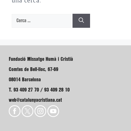
una cerca.
Cerca:
Fundació Missatge Humà i Cristià
Comtes de Bell-lloc, 67-69
08014 Barcelona
T. 93 409 27 70 / 93 409 28 10
web@catalunyacristiana.cat