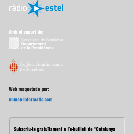
Amb el suport de:
Web maquetada per:
unmon-informatic.com
Subscriu-te gratuïtament a l’e-butlletí de “Catalunya