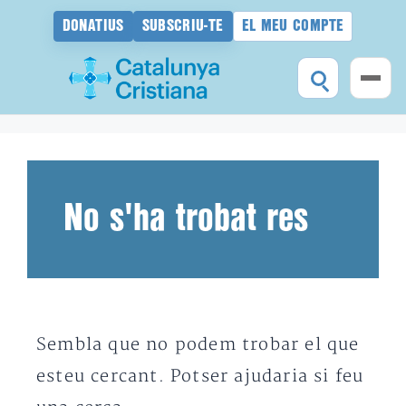
DONATIUS
SUBSCRIU-TE
EL MEU COMPTE
Vés
al
contingut
No s'ha trobat res
Sembla que no podem trobar el que
esteu cercant. Potser ajudaria si feu