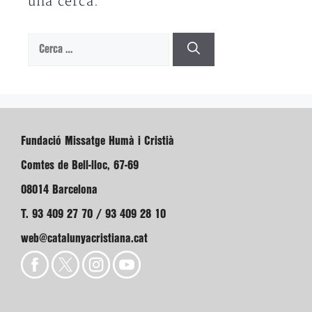
una cerca.
Cerca:
Fundació Missatge Humà i Cristià
Comtes de Bell-lloc, 67-69
08014 Barcelona
T. 93 409 27 70 / 93 409 28 10
web@catalunyacristiana.cat