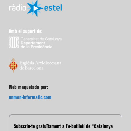
Amb el suport de:
Web maquetada per:
unmon-informatic.com
Subscriu-te gratuïtament a l’e-butlletí de “Catalunya