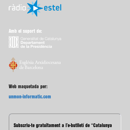
Amb el suport de:
Web maquetada per:
unmon-informatic.com
Subscriu-te gratuïtament a l’e-butlletí de “Catalunya