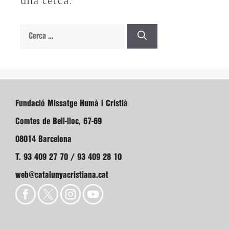
una cerca.
Cerca:
Fundació Missatge Humà i Cristià
Comtes de Bell-lloc, 67-69
08014 Barcelona
T. 93 409 27 70 / 93 409 28 10
web@catalunyacristiana.cat