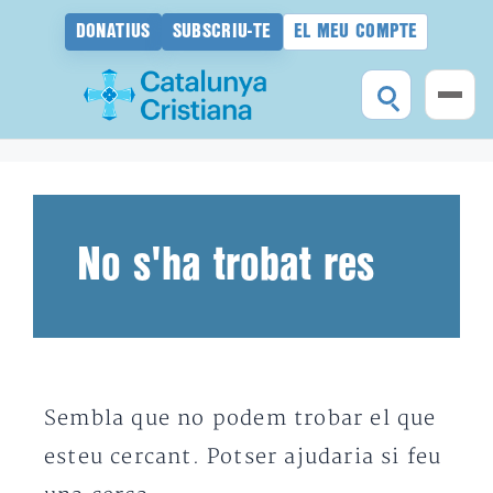
DONATIUS
SUBSCRIU-TE
EL MEU COMPTE
Vés
al
contingut
No s'ha trobat res
Sembla que no podem trobar el que
esteu cercant. Potser ajudaria si feu