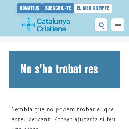
DONATIUS
SUBSCRIU-TE
EL MEU COMPTE
Vés
al
contingut
No s'ha trobat res
Sembla que no podem trobar el que
esteu cercant. Potser ajudaria si feu