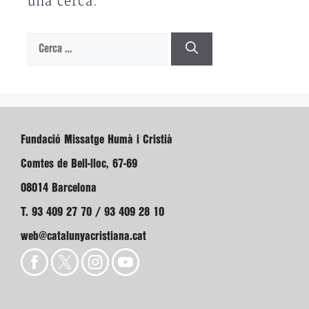
una cerca.
Cerca:
Fundació Missatge Humà i Cristià
Comtes de Bell-lloc, 67-69
08014 Barcelona
T. 93 409 27 70 / 93 409 28 10
web@catalunyacristiana.cat