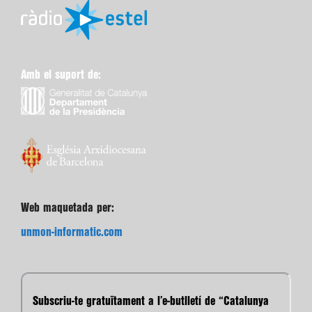
Amb el suport de:
Web maquetada per:
unmon-informatic.com
Subscriu-te gratuïtament a l’e-butlletí de “Catalunya