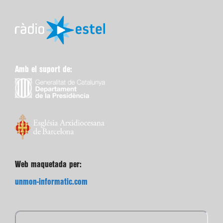
Amb el suport de:
Web maquetada per:
unmon-informatic.com