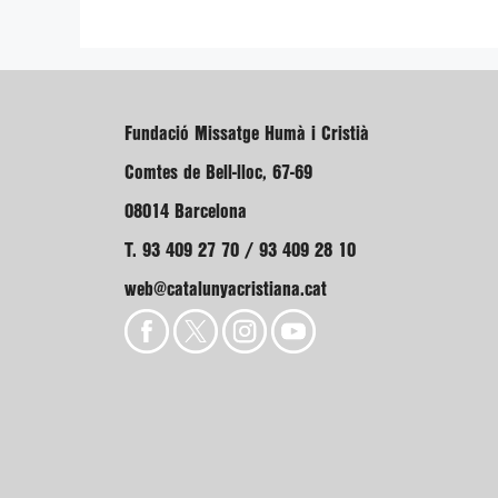
Fundació Missatge Humà i Cristià
Comtes de Bell-lloc, 67-69
08014 Barcelona
T. 93 409 27 70 / 93 409 28 10
web@catalunyacristiana.cat