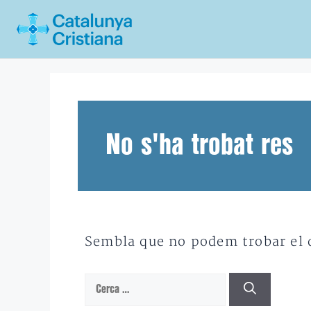
Vés
al
contingut
No s'ha trobat res
Sembla que no podem trobar el qu
Cerca: