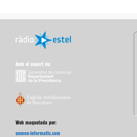
Amb el suport de:
Web maquetada per:
unmon-informatic.com