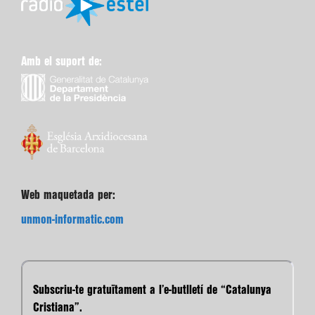
Amb el suport de:
Web maquetada per:
unmon-informatic.com
Subscriu-te gratuïtament a l’e-butlletí de “Catalunya
Cristiana”.