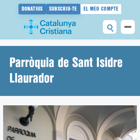
DONATIUS
SUBSCRIU-TE
EL MEU COMPTE
Vés
al
contingut
Parròquia de Sant Isidre
Llaurador